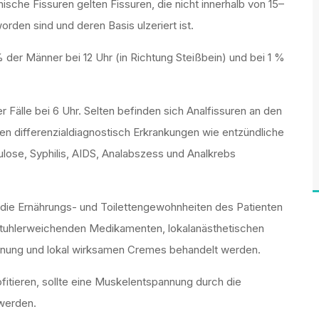
sche Fissuren gelten Fissuren, die nicht innerhalb von 15–
rden sind und deren Basis ulzeriert ist.
% der Männer bei 12 Uhr (in Richtung Steißbein) und bei 1 %
er Fälle bei 6 Uhr. Selten befinden sich Analfissuren an den
en differenzialdiagnostisch Erkrankungen wie entzündliche
ose, Syphilis, AIDS, Analabszess und Analkrebs
t die Ernährungs- und Toilettengewohnheiten des Patienten
t stuhlerweichenden Medikamenten, lokalanästhetischen
nung und lokal wirksamen Cremes behandelt werden.
fitieren, sollte eine Muskelentspannung durch die
werden.