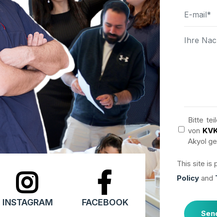
Bitte t
von
KV
Akyol ge
This site i
Policy
and
INSTAGRAM
FACEBOOK
Sen